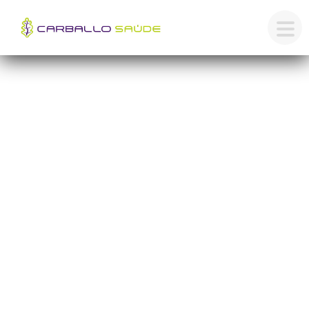
982 255 355
hola@carballosaude.es